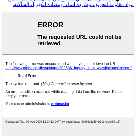
مواد مقاومة للحريق، وطاردة للماء، ومضادة للكهرباء الساكنة.