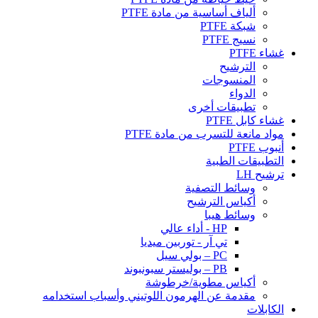
ألياف أساسية من مادة PTFE
شبكة PTFE
نسيج PTFE
غشاء PTFE
الترشيح
المنسوجات
الدواء
تطبيقات أخرى
غشاء كابل PTFE
مواد مانعة للتسرب من مادة PTFE
أنبوب PTFE
التطبيقات الطبية
ترشيح LH
وسائط التصفية
أكياس الترشيح
وسائط هيبا
HP - أداء عالي
تي آر - توربين ميديا
PC – بولي سيل
PB – بوليستر سبونبوند
أكياس مطوية/خرطوشة
مقدمة عن الهرمون اللوتيني وأسباب استخدامه
الكابلات