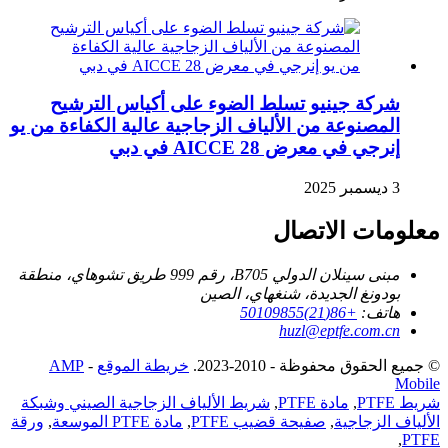
شركة جينيو تسلط الضوء على أكياس الترشيح
المصنوعة من الألياف الزجاجية عالية الكفاءة من يو
إنرجي في معرض AICCE 28 في دبي
3 ديسمبر 2025
معلومات الاتصال
مبنى سينلان الدولي B705، رقم 999 طريق تشوهاي، منطقة
بودونغ الجديدة، شنغهاي، الصين
هاتف:
+86(21)50109855
huzl@eptfe.com.cn
© جميع الحقوق محفوظة - 2010-2023.
خريطة الموقع
-
AMP
Mobile
شريط PTFE
,
مادة PTFE
,
شريط الألياف الزجاجية الصيني وشبكة
الألياف الزجاجية
,
صفيحة قضيب PTFE
,
مادة PTFE الموسعة
,
ورقة
,
PTFE