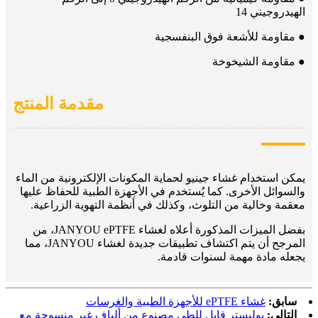
الهيدروجيني 14
● مقاومة للأشعة فوق البنفسجية
● مقاومة الشيخوخة
مقدمة المنتج
يمكن استخدام غشاء جينيو لحماية المكونات الإلكترونية من الماء
والسوائل الأخرى. كما يُستخدم في الأجهزة الطبية للحفاظ عليها
معقمة وخالية من التلوث، وكذلك في أنظمة التهوية الزراعية.
بفضل الميزات المذكورة أعلاه لغشاء JANYOU ePTFE، من
المرجح أن يتم اكتشاف تطبيقات جديدة لغشاء JANYOU، مما
يجعله مادة مهمة لسنوات قادمة.
سابق:
غشاء ePTFE للأجهزة الطبية والغرسات
التالي:
بوليستر قابل للطي مصنوع من ألياف غير منسوجة مع