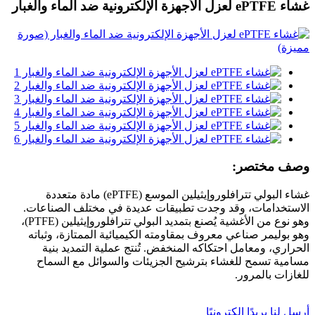
غشاء ePTFE لعزل الأجهزة الإلكترونية ضد الماء والغبار
وصف مختصر:
غشاء البولي تترافلوروإيثيلين الموسع (ePTFE) مادة متعددة
الاستخدامات، وقد وجدت تطبيقات عديدة في مختلف الصناعات.
وهو نوع من الأغشية يُصنع بتمديد البولي تترافلوروإيثيلين (PTFE)،
وهو بوليمر صناعي معروف بمقاومته الكيميائية الممتازة، وثباته
الحراري، ومعامل احتكاكه المنخفض. تُنتج عملية التمديد بنية
مسامية تسمح للغشاء بترشيح الجزيئات والسوائل مع السماح
للغازات بالمرور.
أرسل لنا بريدًا إلكترونيًا