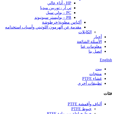
HP - أداء عالي
تي آر - توربين ميديا
PC – بولي سيل
PB – بوليستر سبونبوند
أكياس مطوية/خرطوشة
مقدمة عن الهرمون اللوتيني وأسباب استخدامه
الكابلات
أخبار
الأسئلة الشائعة
معلومات عنا
اتصل بنا
English
بيت
منتجات
غشاء PTFE
تطبيقات أخرى
فئات
ألياف وأقمشة PTFE
خيوط PTFE
خيط خياطة من مادة PTFE