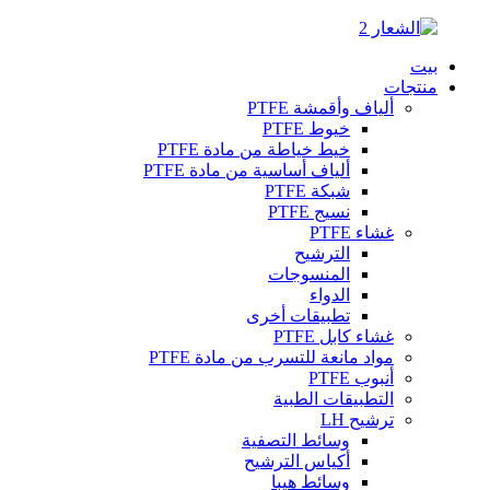
بيت
منتجات
ألياف وأقمشة PTFE
خيوط PTFE
خيط خياطة من مادة PTFE
ألياف أساسية من مادة PTFE
شبكة PTFE
نسيج PTFE
غشاء PTFE
الترشيح
المنسوجات
الدواء
تطبيقات أخرى
غشاء كابل PTFE
مواد مانعة للتسرب من مادة PTFE
أنبوب PTFE
التطبيقات الطبية
ترشيح LH
وسائط التصفية
أكياس الترشيح
وسائط هيبا