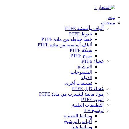
بيت
منتجات
ألياف وأقمشة PTFE
خيوط PTFE
خيط خياطة من مادة PTFE
ألياف أساسية من مادة PTFE
شبكة PTFE
نسيج PTFE
غشاء PTFE
الترشيح
المنسوجات
الدواء
تطبيقات أخرى
غشاء كابل PTFE
مواد مانعة للتسرب من مادة PTFE
أنبوب PTFE
التطبيقات الطبية
ترشيح LH
وسائط التصفية
أكياس الترشيح
وسائط هيبا