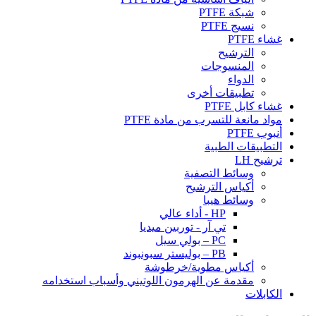
شبكة PTFE
نسيج PTFE
غشاء PTFE
الترشيح
المنسوجات
الدواء
تطبيقات أخرى
غشاء كابل PTFE
مواد مانعة للتسرب من مادة PTFE
أنبوب PTFE
التطبيقات الطبية
ترشيح LH
وسائط التصفية
أكياس الترشيح
وسائط هيبا
HP - أداء عالي
تي آر - توربين ميديا
PC – بولي سيل
PB – بوليستر سبونبوند
أكياس مطوية/خرطوشة
مقدمة عن الهرمون اللوتيني وأسباب استخدامه
الكابلات