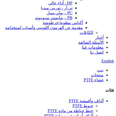
HP - أداء عالي
تي آر - توربين ميديا
PC – بولي سيل
PB – بوليستر سبونبوند
أكياس مطوية/خرطوشة
مقدمة عن الهرمون اللوتيني وأسباب استخدامه
الكابلات
أخبار
الأسئلة الشائعة
معلومات عنا
اتصل بنا
English
بيت
منتجات
غشاء PTFE
فئات
ألياف وأقمشة PTFE
خيوط PTFE
خيط خياطة من مادة PTFE
ألياف أساسية من مادة PTFE