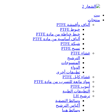
بيت
منتجات
ألياف وأقمشة PTFE
خيوط PTFE
خيط خياطة من مادة PTFE
ألياف أساسية من مادة PTFE
شبكة PTFE
نسيج PTFE
غشاء PTFE
الترشيح
المنسوجات
الدواء
تطبيقات أخرى
غشاء كابل PTFE
مواد مانعة للتسرب من مادة PTFE
أنبوب PTFE
التطبيقات الطبية
ترشيح LH
وسائط التصفية
أكياس الترشيح
وسائط هيبا