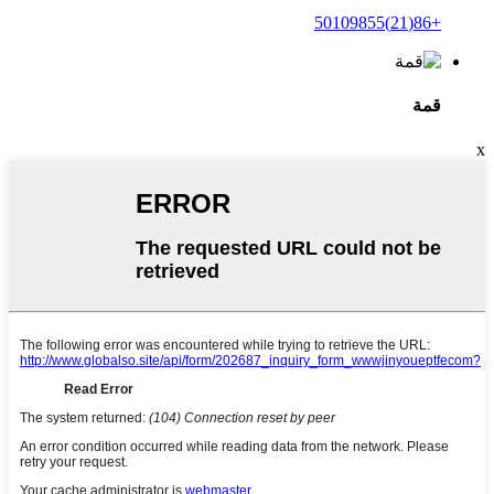
+86(21)50109855
قمة
x