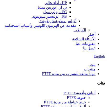
HP - أداء عالي
تي آر - توربين ميديا
PC – بولي سيل
PB – بوليستر سبونبوند
أكياس مطوية/خرطوشة
مقدمة عن الهرمون اللوتيني وأسباب استخدامه
الكابلات
أخبار
الأسئلة الشائعة
معلومات عنا
اتصل بنا
English
بيت
منتجات
مواد مانعة للتسرب من مادة PTFE
فئات
ألياف وأقمشة PTFE
خيوط PTFE
خيط خياطة من مادة PTFE
ألياف أساسية من مادة PTFE