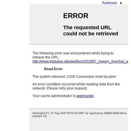
Samoan
Scots Gaelic
Shona
Sindhi
Sundanese
Swahili
Tajik
Tamil
Telugu
Thai
Ukrainian
Urdu
Uzbek
Vietnamese
Welsh
Xhosa
Yiddish
Yoruba
Zulu
Kinyarwanda
Tatar
Oriya
Turkmen
Uyghur