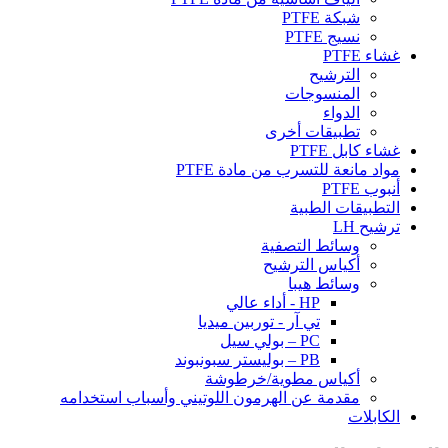
شبكة PTFE
نسيج PTFE
غشاء PTFE
الترشيح
المنسوجات
الدواء
تطبيقات أخرى
غشاء كابل PTFE
مواد مانعة للتسرب من مادة PTFE
أنبوب PTFE
التطبيقات الطبية
ترشيح LH
وسائط التصفية
أكياس الترشيح
وسائط هيبا
HP - أداء عالي
تي آر - توربين ميديا
PC – بولي سيل
PB – بوليستر سبونبوند
أكياس مطوية/خرطوشة
مقدمة عن الهرمون اللوتيني وأسباب استخدامه
الكابلات