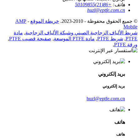
هاتف:
+86(21)50109855
huzl@eptfe.com.cn
© جميع الحقوق محفوظة - 2010-2023.
خريطة الموقع
-
AMP
Mobile
شريط الألياف الزجاجية الصيني وشبكة الألياف الزجاجية
,
مادة
PTFE
,
شريط PTFE
,
مادة PTFE الموسعة
,
صفيحة قضيب PTFE
,
ورقة PTFE
,
بريد إلكتروني
بريد إلكتروني
huzl@eptfe.com.cn
هاتف
هاتف