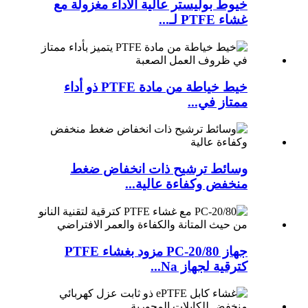
خيوط بوليستر عالية الأداء مغزولة مع
غشاء PTFE لـ...
خيط خياطة من مادة PTFE ذو أداء
ممتاز في...
وسائط ترشيح ذات انخفاض ضغط
منخفض وكفاءة عالية...
جهاز PC-20/80 مزود بغشاء PTFE
كترقية لجهاز Na...