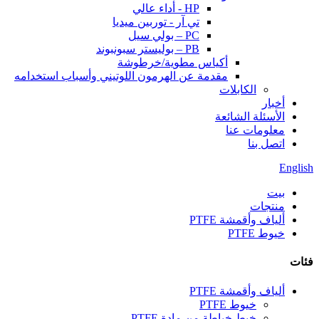
HP - أداء عالي
تي آر - توربين ميديا
PC – بولي سيل
PB – بوليستر سبونبوند
أكياس مطوية/خرطوشة
مقدمة عن الهرمون اللوتيني وأسباب استخدامه
الكابلات
أخبار
الأسئلة الشائعة
معلومات عنا
اتصل بنا
English
بيت
منتجات
ألياف وأقمشة PTFE
خيوط PTFE
فئات
ألياف وأقمشة PTFE
خيوط PTFE
خيط خياطة من مادة PTFE