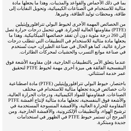
بما في ذلك الأحماض والقواعد والمذيبات. وهذا ما يجعلها مادة
مثالية للاستخدام في الصناعات الكيميائية، وتحويل النفايات إلى
طاقة، ومحطات توليد الطاقة، وغيرها.
من الخصائص المهمة الأخرى لخيوط البولي تترافلوروإيثيلين
(PTFE) مقاومتها العالية للحرارة. فهي تتحمل درجات حرارة تصل
إلى 260 درجة مئوية دون أن تفقد خصائصها الميكانيكية. وهذا ما
يجعلها مادة مثالية للاستخدام في التطبيقات التي تتطلب درجات
حرارة عالية، كما هو الحال في صناعة الطيران، حيث تُستخدم
في صناعة موانع التسرب والحشيات لمحركات الطائرات.
عندما يتعلق الأمر بالتطبيقات الخارجية، فإن مقاومة الأشعة فوق
البنفسجية الفائقة هي ميزة أخرى مهمة لخيوط PTFE لتحقيق
عمر خدمة استثنائي.
باختصار، خيوط البولي تترافلوروإيثيلين (PTFE) مادة اصطناعية
ذات خصائص فريدة تجعلها مثالية للاستخدام في مختلف
الصناعات. فمقاومتها للمواد الكيميائية، ودرجات الحرارة العالية،
والأشعة فوق البنفسجية، تجعلها مادة مثالية لإنتاج أقمشة PTFE
المقاومة للحرارة العالية، والأقمشة المنسوجة المستخدمة في
ترشيح الهواء، والتطبيقات الإلكترونية، والأقمشة الخارجية. ومن
المرجح أن تستمر خيوط PTFE في الظهور في استخدامات
جديدة ومبتكرة.