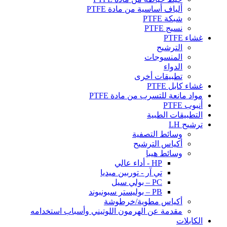
ألياف أساسية من مادة PTFE
شبكة PTFE
نسيج PTFE
غشاء PTFE
الترشيح
المنسوجات
الدواء
تطبيقات أخرى
غشاء كابل PTFE
مواد مانعة للتسرب من مادة PTFE
أنبوب PTFE
التطبيقات الطبية
ترشيح LH
وسائط التصفية
أكياس الترشيح
وسائط هيبا
HP - أداء عالي
تي آر - توربين ميديا
PC – بولي سيل
PB – بوليستر سبونبوند
أكياس مطوية/خرطوشة
مقدمة عن الهرمون اللوتيني وأسباب استخدامه
الكابلات