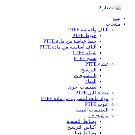
بيت
منتجات
ألياف وأقمشة PTFE
خيوط PTFE
خيط خياطة من مادة PTFE
ألياف أساسية من مادة PTFE
شبكة PTFE
نسيج PTFE
غشاء PTFE
الترشيح
المنسوجات
الدواء
تطبيقات أخرى
غشاء كابل PTFE
مواد مانعة للتسرب من مادة PTFE
أنبوب PTFE
التطبيقات الطبية
ترشيح LH
وسائط التصفية
أكياس الترشيح
وسائط هيبا