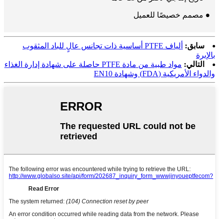
● مصمم خصيصًا للعميل
سابق:
ألياف PTFE أساسية ذات تجانس عالٍ للباد المثقوب
بالإبرة
التالي:
مواد طبية من مادة PTFE حاصلة على شهادة إدارة الغذاء
والدواء الأمريكية (FDA) وشهادة EN10