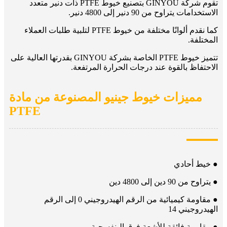
تقوم شركة GINYOU بتصنيع خيوط PTFE ذات دنير متعدد
الاستخدامات يتراوح من 90 دنير إلى 4800 دنير.
كما نقدم ألوانًا مختلفة من خيوط PTFE لتلبية طلبات العملاء
المختلفة.
تتميز خيوط PTFE الخاصة بشركة GINYOU بقدرتها العالية على
الاحتفاظ بالقوة عند درجات الحرارة المرتفعة.
مميزات خيوط جينيو المصنوعة من مادة
PTFE
● خيط أحادي
● يتراوح من 90 دين إلى 4800 دين
● مقاومة كيميائية من الرقم الهيدروجيني 0 إلى الرقم
الهيدروجيني 14
● مقاومة فائقة للأشعة فوق البنفسجية