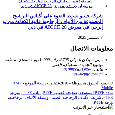
شركة جينيو تسلط الضوء على أكياس الترشيح
المصنوعة من الألياف الزجاجية عالية الكفاءة من يو
إنرجي في معرض AICCE 28 في دبي
3 ديسمبر 2025
معلومات الاتصال
مبنى سينلان الدولي B705، رقم 999 طريق تشوهاي، منطقة
بودونغ الجديدة، شنغهاي، الصين
هاتف:
+86(21)50109855
huzl@eptfe.com.cn
© جميع الحقوق محفوظة - 2010-2023.
خريطة الموقع
-
AMP
Mobile
مادة PTFE الموسعة
,
صفيحة قضيب PTFE
,
مادة PTFE
,
شريط
PTFE
,
شريط الألياف الزجاجية الصيني وشبكة الألياف الزجاجية
,
ورقة PTFE
,