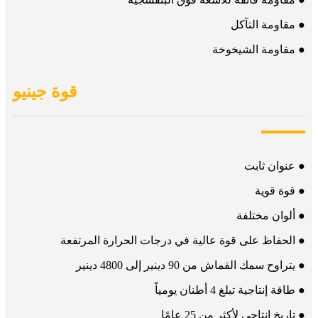
● مقاومة التآكل
● مقاومة الشيخوخة
قوة جينيو
● عنوان ثابت
● قوة قوية
● ألوان مختلفة
● الحفاظ على قوة عالية في درجات الحرارة المرتفعة
● يتراوح سمك القماش من 90 دينير إلى 4800 دينير
● طاقة إنتاجية تبلغ 4 أطنان يومياً
● تاريخ إنتاجي لأكثر من 25 عامًا